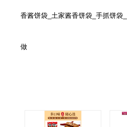
香酱饼袋_土家酱香饼袋_手抓饼袋_
做