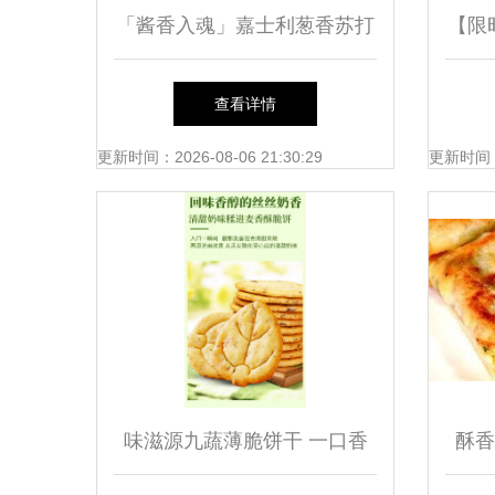
「酱香入魂」嘉士利葱香苏打
【限
饼100g 一口酥脆，穿越经典
包
查看详情
与童味
更新时间：2026-08-06 21:30:29
更新时间：20
味滋源九蔬薄脆饼干 一口香
酥香