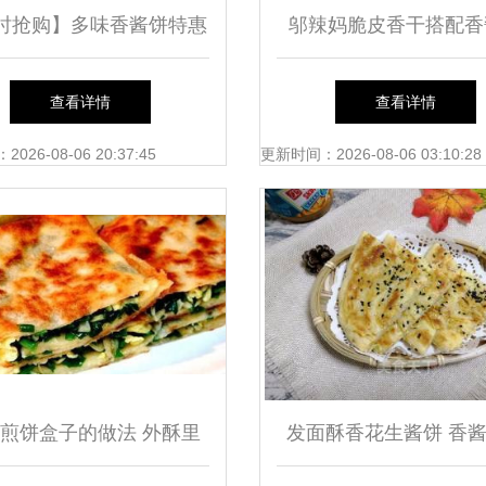
时抢购】多味香酱饼特惠
邬辣妈脆皮香干搭配香
，花样口味嗨翻味蕾！
居家零食新组合推
查看详情
查看详情
26-08-06 20:37:45
更新时间：2026-08-06 03:10:28
煎饼盒子的做法 外酥里
发面酥香花生酱饼 香