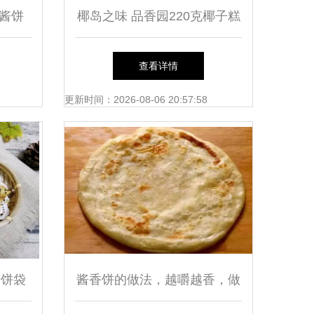
酱饼
椰岛之味 品香园220克椰子糕
荐
与香酱饼的醇美宴
查看详情
更新时间：2026-08-06 20:57:58
酱饼袋
酱香饼的做法，越嚼越香，做