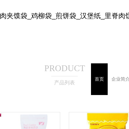
肉夹馍袋_鸡柳袋_煎饼袋_汉堡纸_里脊肉
PRODUCT
首页
企业简
产品列表