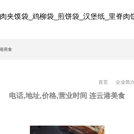
肉夹馍袋_鸡柳袋_煎饼袋_汉堡纸_里脊肉
云港美食
首页
企业简
电话,地址,价格,营业时间 连云港美食