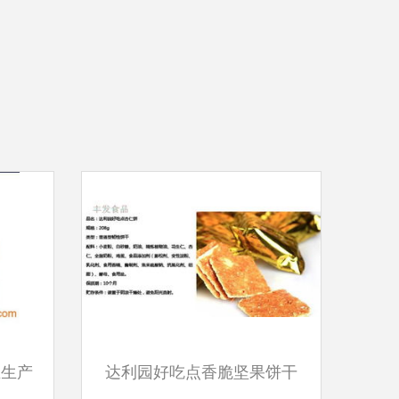
业生产
达利园好吃点香脆坚果饼干