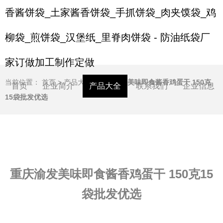
香酱饼袋_土家酱香饼袋_手抓饼袋_肉夹馍袋_鸡
柳袋_煎饼袋_汉堡纸_里脊肉饼袋 - 防油纸袋厂
家订做加工制作定做
当前位置：
首页
>
产品大全
>
重庆渝发美味即食酱香鸡蛋干 150克
首页
企业简介
产品大全
联系我们
企业信息
15袋批发优选
重庆渝发美味即食酱香鸡蛋干 150克15
袋批发优选