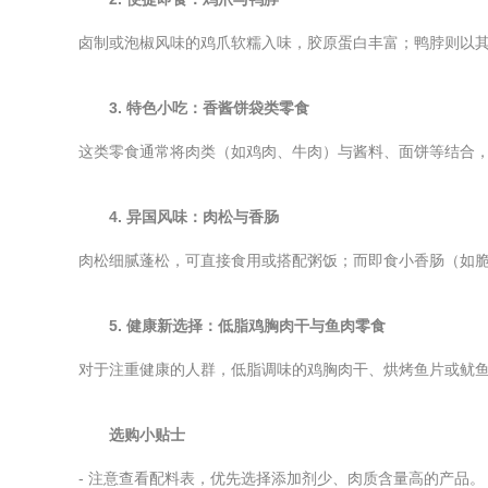
卤制或泡椒风味的鸡爪软糯入味，胶原蛋白丰富；鸭脖则以
3. 特色小吃：香酱饼袋类零食
这类零食通常将肉类（如鸡肉、牛肉）与酱料、面饼等结合
4. 异国风味：肉松与香肠
肉松细腻蓬松，可直接食用或搭配粥饭；而即食小香肠（如
5. 健康新选择：低脂鸡胸肉干与鱼肉零食
对于注重健康的人群，低脂调味的鸡胸肉干、烘烤鱼片或鱿
选购小贴士
- 注意查看配料表，优先选择添加剂少、肉质含量高的产品。