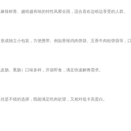
其麻辣鲜香、越啃越有味的特性风靡全国，适合喜欢边啃边享受的人群。
，形成独立小包装，方便携带。例如香辣鸡肉饼袋、五香牛肉粒饼袋等，
脆皮肠、熏肠）口味多样，开袋即食，满足快速解馋需求。
鱼丝是不错的选择，既能满足吃肉欲望，又相对低卡高蛋白。