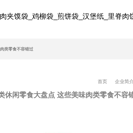
肉夹馍袋_鸡柳袋_煎饼袋_汉堡纸_里脊肉
味肉类零食不容错过
首页
企业简
类休闲零食大盘点 这些美味肉类零食不容