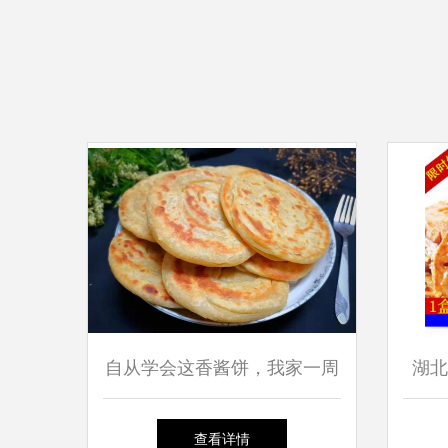
自从学会这香酱饼，我家一周
湖北
一袋面，外酥里软香翻天
查看详情