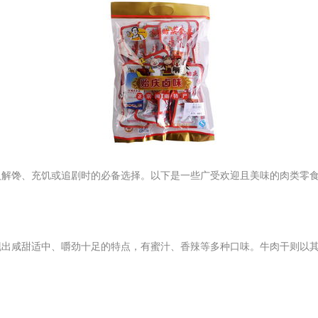
人解馋、充饥或追剧时的必备选择。以下是一些广受欢迎且美味的肉类零
现出咸甜适中、嚼劲十足的特点，有蜜汁、香辣等多种口味。牛肉干则以