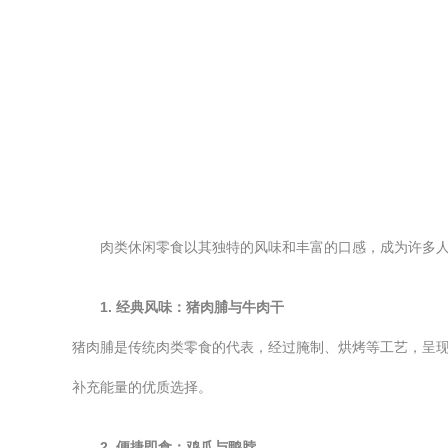
肉类休闲零食以其独特的风味和丰富的口感，成为许多
1. 经典风味：猪肉脯与牛肉干
猪肉脯是传统肉类零食的代表，经过腌制、烘烤等工艺，呈
补充能量的优质选择。
2. 便捷即食：鸡爪与鸭脖