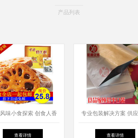
产品列表
风味小食探索 创食人香
专业包装解决方案 供
辣卤制野莲藕片
质铝塑复合袋，详析粉
查看详情
查看详情