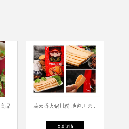
应高品
薯云香火锅川粉 地道川味，
末香精
速食新体验
查看详情