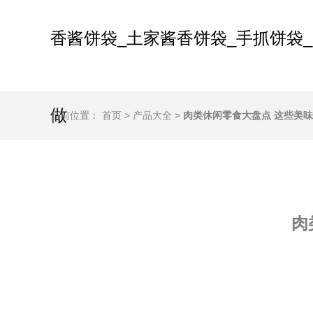
香酱饼袋_土家酱香饼袋_手抓饼袋_
做
当前位置：
首页
>
产品大全
>
肉类休闲零食大盘点 这些美
肉