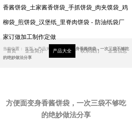
香酱饼袋_土家酱香饼袋_手抓饼袋_肉夹馍袋_鸡
柳袋_煎饼袋_汉堡纸_里脊肉饼袋 - 防油纸袋厂
家订做加工制作定做
当前位置：
首页
>
产品大全
>
方便面变身香酱饼袋，一次三袋不够吃
首页
企业简介
产品大全
联系我们
企业信息
的绝妙做法分享
方便面变身香酱饼袋，一次三袋不够吃
的绝妙做法分享