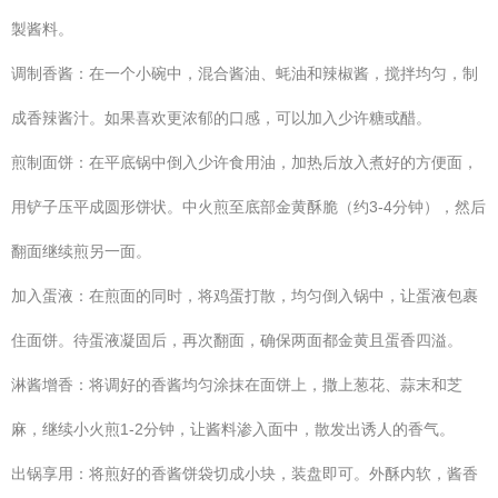
製酱料。
调制香酱：在一个小碗中，混合酱油、蚝油和辣椒酱，搅拌均匀，制
成香辣酱汁。如果喜欢更浓郁的口感，可以加入少许糖或醋。
煎制面饼：在平底锅中倒入少许食用油，加热后放入煮好的方便面，
用铲子压平成圆形饼状。中火煎至底部金黄酥脆（约3-4分钟），然后
翻面继续煎另一面。
加入蛋液：在煎面的同时，将鸡蛋打散，均匀倒入锅中，让蛋液包裹
住面饼。待蛋液凝固后，再次翻面，确保两面都金黄且蛋香四溢。
淋酱增香：将调好的香酱均匀涂抹在面饼上，撒上葱花、蒜末和芝
麻，继续小火煎1-2分钟，让酱料渗入面中，散发出诱人的香气。
出锅享用：将煎好的香酱饼袋切成小块，装盘即可。外酥内软，酱香