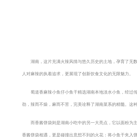
湖南，这片充满火辣风情与悠久历史的土地，孕育了无
人对麻辣的执着追求，更展现了创新饮食文化的无限魅力。
蜀道香麻辣小鱼仔小鱼干精选湖南本地淡水小鱼，经过
劲，辣而不燥，麻而不苦，完美诠释了湖南菜系的精髓。这
而香酱饼袋则是湖南小吃中的另一大亮点，它以面粉为
香酱饼袋相遇，更是碰撞出意想不到的火花：将小鱼干夹入