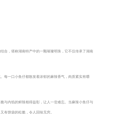
的结合，堪称湖南特产中的一颗璀璨明珠，它不仅传承了湖南
成。每一口小鱼仔都散发着浓郁的麻辣香气，肉质紧实有嚼
。
酥脆与内馅的鲜辣相得益彰，让人一尝难忘。当麻辣小鱼仔与
，又有饼袋的松脆，令人回味无穷。