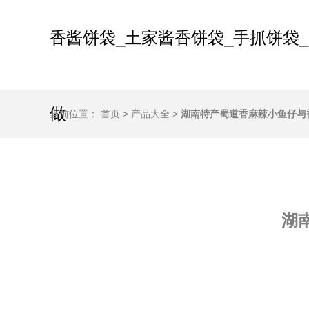
香酱饼袋_土家酱香饼袋_手抓饼袋_
做
当前位置：
首页
>
产品大全
>
湖南特产蜀道香麻辣小鱼仔与
湖