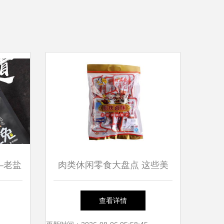
—老盐
肉类休闲零食大盘点 这些美
袋的味
味肉类零食不容错过
查看详情