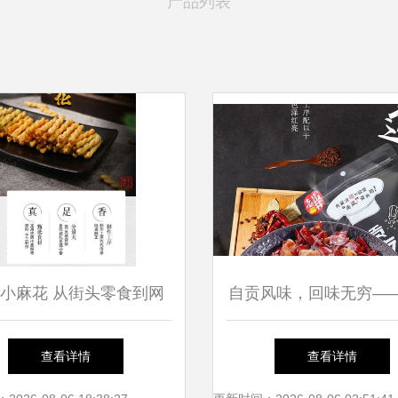
产品列表
小麻花 从街头零食到网
自贡风味，回味无穷—
红爆款的味蕾奇遇
井香辣冷吃兔与香酱饼
查看详情
查看详情